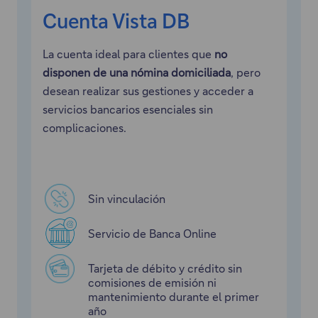
e
Cuenta Vista DB
n
u
La cuenta ideal para clientes que
no
n
disponen de una nómina domiciliada
, pero
a
desean realizar sus gestiones y acceder a
v
servicios bancarios esenciales sin
e
complicaciones.
n
t
a
n
Sin vinculación
a
m
Servicio de Banca Online
o
Tarjeta de débito y crédito sin
d
comisiones de emisión ni
a
mantenimiento durante el primer
l
año