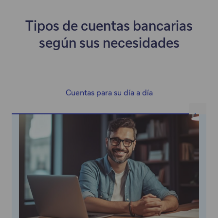
una
nueva
Tipos de cuentas bancarias
pestaña.
según sus necesidades
Cuentas para su día a día