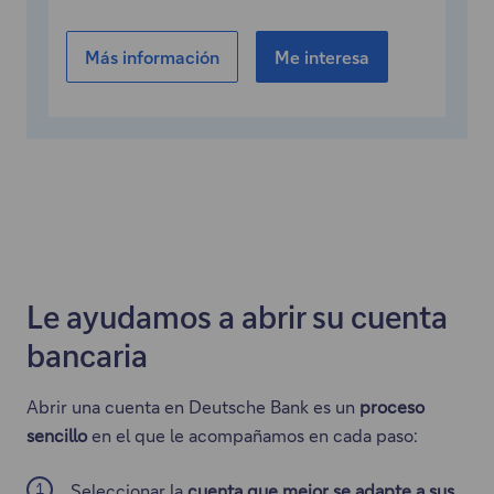
"
Más información
Me interesa
"
E
l
e
n
l
a
c
e
Le ayudamos a abrir su cuenta
a
bancaria
b
r
Abrir una cuenta en Deutsche Bank es un
proceso
e
sencillo
en el que le acompañamos en cada paso:
e
n
Seleccionar la
cuenta que mejor se adapte a sus