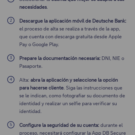
u
necesidades
.
n
a
Descargue la aplicación móvil de Deutsche Bank:
v
el proceso de alta se realiza a través de la app,
e
que cuenta con descarga gratuita desde Apple
n
Pay o Google Play.
t
a
Prepare la documentación necesaria:
DNI, NIE o
n
Pasaporte.
a
Alta:
abra la aplicación y seleccione la opción
m
para hacerse cliente
. Siga las instrucciones que
o
se le indican, como fotografiar su documento de
d
identidad y realizar un selfie para verificar su
a
identidad.
l
"
Configure la seguridad de su cuenta:
durante el
proceso, necesitará configurar la App DB Secure