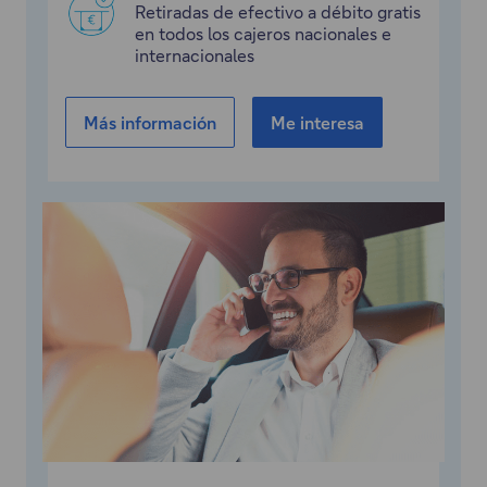
Retiradas de efectivo a débito gratis
en todos los cajeros nacionales e
internacionales
Más información
Me interesa
"
E
l
e
n
l
a
c
e
a
b
r
e