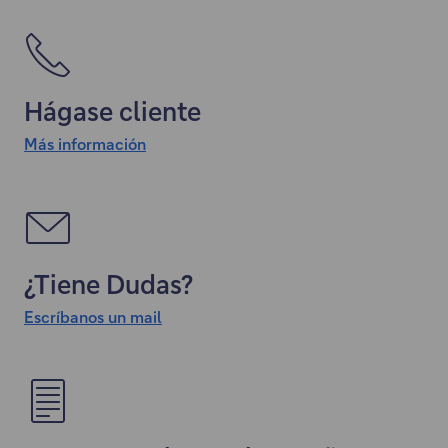
Hágase cliente
Más información
¿Tiene Dudas?
Escríbanos un mail
"
E
l
e
n