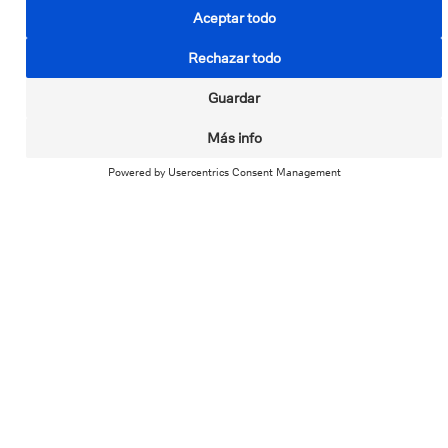
días continuados antigüedad en el momento
inmediatamente anterior a la incapacidad. Se
excluyen los trabajadores temporales en los
periodos de no ocupación.
Cese Actividad de Trabajadores Autónomos
(CATA):
los trabajadores autónomos en el
momento inmediatamente anterior al cese de
actividad como trabajador autónomo.
Límites de indemnización
Desempleo:
máximo 18 cuotas consecutivas y
36 cuotas en total, con un máximo de 2.200 €
mensuales.
Incapacidad temporal y CATA:
máximo 12
cuotas consecutivas y 24 cuotas en total, con un