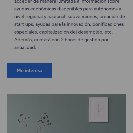
acceder de manera ilimitada a información sobre
ayudas económicas disponibles para autónomos a
nivel regional y nacional: subvenciones, creación de
start ups, ayudas para la innovación, bonificaciones
especiales, capitalización del desempleo, etc.
Además, contará con 2 horas de gestión por
anualidad.
Me interesa
"
E
l
e
n
l
a
c