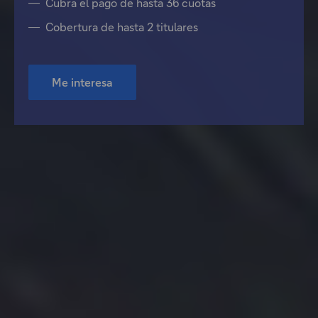
Cubra el pago de hasta 36 cuotas
Cobertura de hasta 2 titulares
Me interesa
"El
enlace
abre
en
una
ventana
modal"