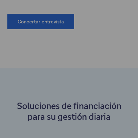
Concertar entrevista
"
E
l
e
n
l
a
c
e
a
Soluciones de financiación
b
r
para su gestión diaria
e
e
n