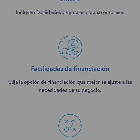
e
a
Incluyen facilidades y ventajas para su empresa.
v
.
a
p
e
s
t
a
Facilidades de financiación
ñ
a
Elija la opción de financiación que mejor se ajuste a las
.
necesidades de su negocio.