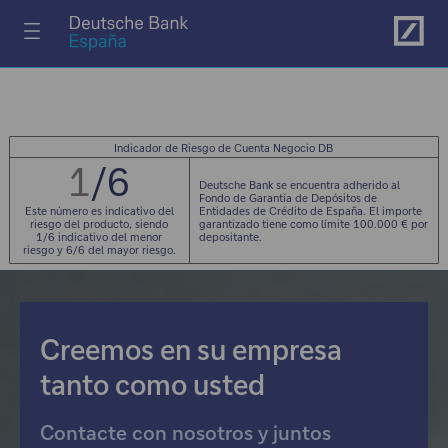
Ir al menú principal
Indicador de Riesgo de Cuenta Negocio DB
1
/6
Deutsche Bank se encuentra adherido al
Fondo de Garantía de Depósitos de
Entidades de Crédito de España. El importe
Este número es indicativo del
garantizado tiene como límite 100.000 € por
riesgo del producto, siendo
depositante.
1/6 indicativo del menor
riesgo y 6/6 del mayor riesgo.
Creemos en su empresa
tanto como usted
Contacte con nosotros y juntos