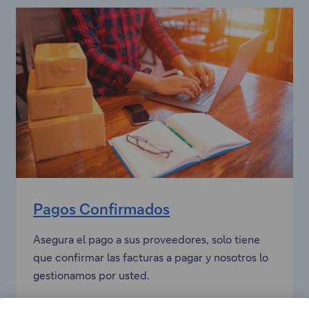
u
n
a
v
e
n
t
a
n
a
m
Pagos Confirmados
o
d
Asegura el pago a sus proveedores, solo tiene
a
que confirmar las facturas a pagar y nosotros lo
l
gestionamos por usted.
"