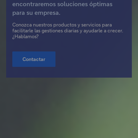
encontraremos soluciones óptimas
para su empresa.
Conozca nuestros productos y servicios para
facilitarle las gestiones diarias y ayudarle a crecer.
¿Hablamos?
Contactar
"El
enlace
abre
en
una
ventana
modal"