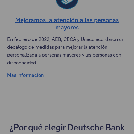
Mejoramos la atención a las personas
mayores
E
s
En febrero de 2022, AEB, CECA y Unacc acordaron un
t
decálogo de medidas para mejorar la atención
e
personalizada a personas mayores y las personas con
e
discapacidad.
n
l
Más información
E
a
s
c
t
e
s
e
e
e
a
n
b
¿Por qué elegir Deutsche Bank
l
r
a