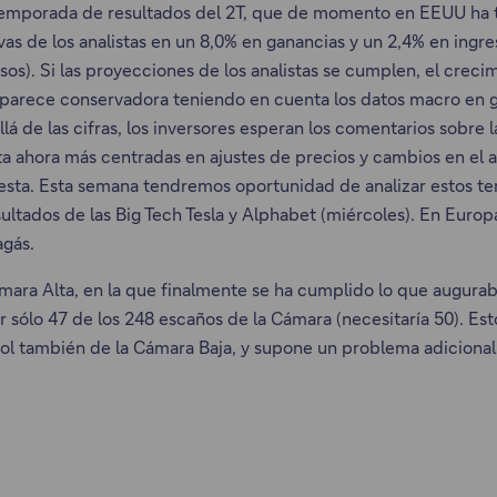
emporada de resultados del 2T, que de momento en EEUU ha t
 de los analistas en un 8,0% en ganancias y un 2,4% en ingreso
esos). Si las proyecciones de los analistas se cumplen, el cre
ue parece conservadora teniendo en cuenta los datos macro en g
llá de las cifras, los inversores esperan los comentarios sobre 
sta ahora más centradas en ajustes de precios y cambios en el
sta. Esta semana tendremos oportunidad de analizar estos te
ultados de las Big Tech Tesla y Alphabet (miércoles). En Europ
agás.
ámara Alta, en la que finalmente se ha cumplido lo que auguraba
r sólo 47 de los 248 escaños de la Cámara (necesitaría 50). Es
ol también de la Cámara Baja, y supone un problema adicional 