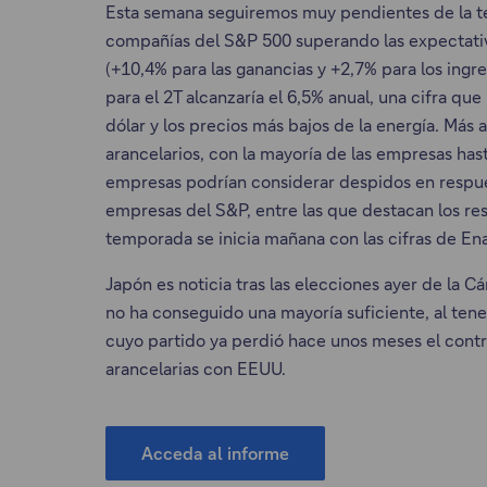
Esta semana seguiremos muy pendientes de la t
compañías del S&P 500 superando las expectativas
(+10,4% para las ganancias y +2,7% para los ingr
para el 2T alcanzaría el 6,5% anual, una cifra q
dólar y los precios más bajos de la energía. Más a
arancelarios, con la mayoría de las empresas ha
empresas podrían considerar despidos en respue
empresas del S&P, entre las que destacan los res
temporada se inicia mañana con las cifras de En
Japón es noticia tras las elecciones ayer de la C
no ha conseguido una mayoría suficiente, al tene
cuyo partido ya perdió hace unos meses el contr
arancelarias con EEUU.
Acceda al informe
A
E