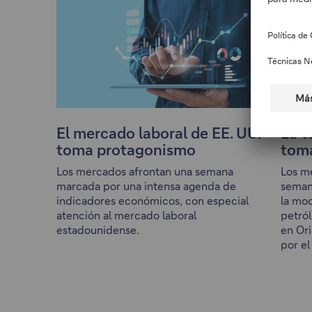
El mercado laboral de EE. UU.
La t
toma protagonismo
tom
Los mercados afrontan una semana
Los m
marcada por una intensa agenda de
semana
indicadores económicos, con especial
la mod
atención al mercado laboral
petról
estadounidense.
en Ori
por el