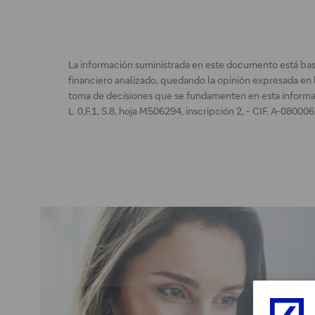
c
s
c
t
e
e
d
e
La información suministrada en este documento está basad
a
n
financiero analizado, quedando la opinión expresada en 
toma de decisiones que se fundamenten en esta informac
a
l
L. 0,F.1, S.8, hoja M506294, inscripción 2, - CIF. A-08000
l
a
i
c
n
e
f
s
o
e
r
a
m
b
e
r
i
r
á