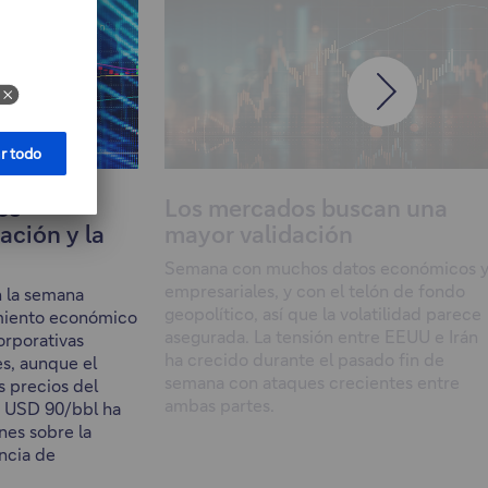
os
Los mercados buscan una
lación y la
mayor validación
Semana con muchos datos económicos 
empresariales, y con el telón de fondo
 la semana
geopolítico, así que la volatilidad parece
miento económico
asegurada. La tensión entre EEUU e Irán
orporativas
ha crecido durante el pasado fin de
s, aunque el
semana con ataques crecientes entre
s precios del
ambas partes.
e USD 90/bbl ha
es sobre la
ncia de