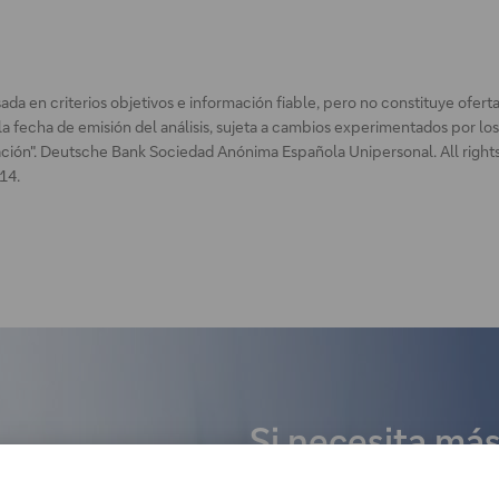
a en criterios objetivos e información fiable, pero no constituye oferta
la fecha de emisión del análisis, sujeta a cambios experimentados por l
ión". Deutsche Bank Sociedad Anónima Española Unipersonal. All rights 
614.
Si necesita más
interesa conoc