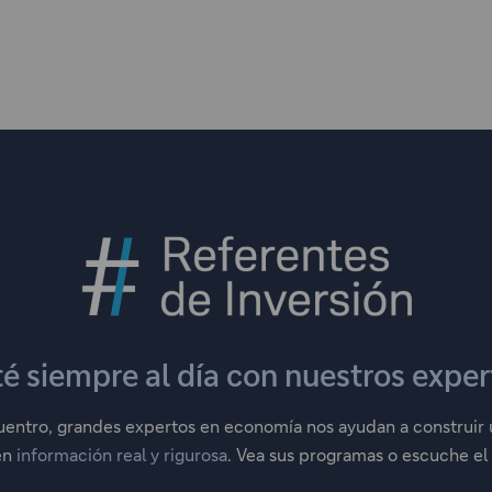
E
s
t
e
té siempre al día con nuestros exper
e
n
entro, grandes expertos en economía nos ayudan a construir u
l
en
información real y rigurosa
a
. Vea sus programas o escuche el
c