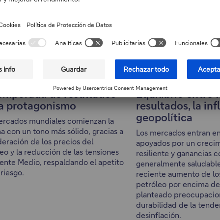
emporada de resultados
Equilibrio entre l
a protagonismo
resultados, la inf
geopolítica
ercados mundiales comienzan la
 con un tono más sólido, gracias a
Los mercados entran en
eración de los precios del
apoyados por un creci
eo y la reducción de las tensiones
resiliente y ganancias c
ente Medio, respaldando el apetito
generalmente saludable
 riesgo.
reciente aumento de lo
petróleo por encima d
planteado preocupacion
durabilidad de la tende
desinflación.