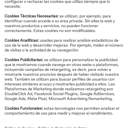
Modalidades de rescate:
En forma de capital (todo de una vez):
puede
implicar una mayor carga fiscal al elevar la base del
IRPF en un solo año.
En forma de renta periódica:
permite repartir el
impacto fiscal a lo largo del tiempo.
En forma mixta:
una parte inicial en capital y el
resto como renta.
Aplicación de reducciones:
Para aportaciones
realizadas antes del 31 de diciembre de 2006, se
puede aplicar una reducción del 40% sobre las
prestaciones recibidas en forma de capital, siempre
que se cumplan los plazos establecidos.
Es importante analizar cuál es la modalidad de cobro