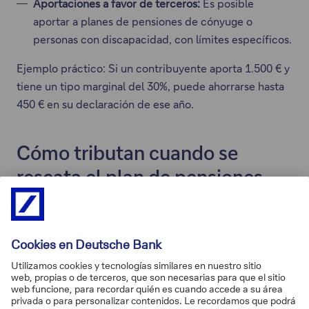
Aportaciones a favor de terceros:
Es posible
aportar a planes de pensiones de cónyuge o
personas con discapacidad, con límites específicos.
Ejemplo práctico: Si un contribuyente aporta 1.500 € y
tiene un tipo marginal del 30%, puede ahorrarse hasta
450 € en su declaración de ese año.
Cómo tributan cuando se
rescata el plan de pensiones
El tratamiento fiscal cambia completamente cuando se
rescata el plan.
En ese momento, el capital recibido
tributa como rendimiento del trabajo y se integra en la
base imponible general del IRPF, independientemente
de si se cobra en forma de capital, renta periódica o
una combinación de ambas.