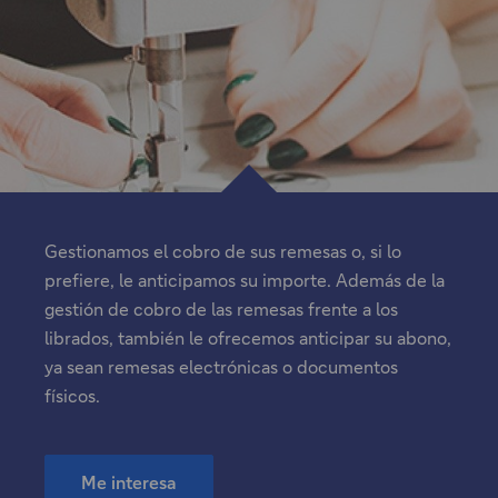
p
a
e
l
s
"
t
a
ñ
a
.
Gestionamos el cobro de sus remesas o, si lo
prefiere, le anticipamos su importe. Además de la
gestión de cobro de las remesas frente a los
librados, también le ofrecemos anticipar su abono,
ya sean remesas electrónicas o documentos
físicos.
Me interesa
"El