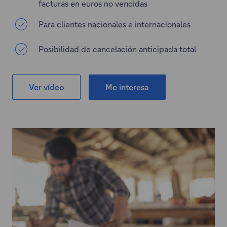
facturas en euros no vencidas
Para clientes nacionales e internacionales
Posibilidad de cancelación anticipada total
Ver vídeo
Me interesa
E
"
s
E
t
l
e
e
e
n
n
l
l
a
a
c
c
e
e
a
s
b