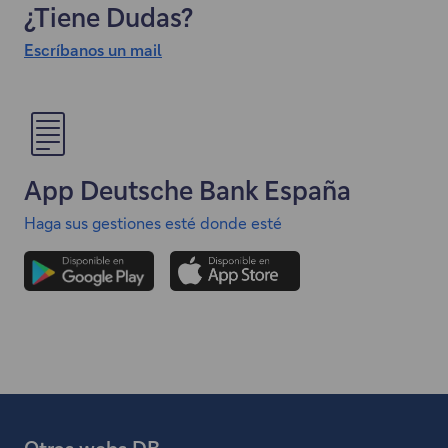
¿Tiene Dudas?
Escríbanos un mail
"
E
l
e
n
App Deutsche Bank España
l
a
Haga sus gestiones esté donde esté
c
e
a
b
r
e
e
n