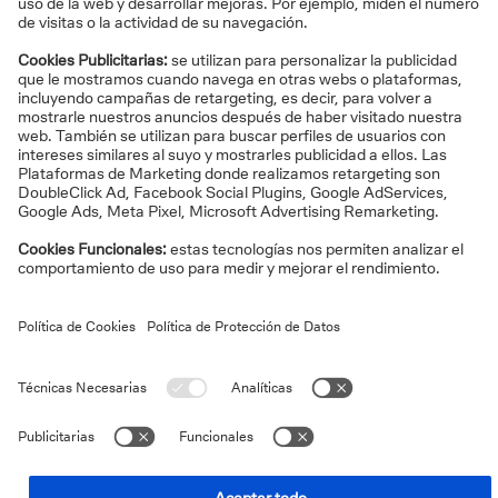
.
a
e
MiFID II
a
t
ñ
s
.
a
Documentación legal de inversión
a
t
ñ
.
a
Tablón de anuncios
a
ñ
.
Tarifas
a
.
Política de Protección de Datos
Cookies
Condiciones de uso
Accesibilidad
Por favor, tenga en cuenta los siguientes
avisos y condiciones
de uso
. Copyright © Deutsche Bank, Sociedad Anónima
Española Unipersonal. Paseo de la Castellana, 18 - 28046