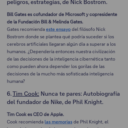
peligros, estrategias, de Nick Bostrom.
u
a
c
n
.
Bill Gates es cofundador de Microsoft y copresidente
e
a
de la Fundación Bill & Melinda Gates.
s
n
Gates recomienda
este ensayo
del filósofo Nick
e
u
E
Bostrom donde se plantea qué podría suceder si los
a
e
s
cerebros artificiales llegaran algún día a superar a los
b
v
t
humanos. ¿Dependería entonces nuestra civilización
r
a
e
de las decisiones de la inteligencia cibernética tanto
i
p
e
como pueden ahora depender los gorilas de las
r
e
n
decisiones de la mucho más sofisticada inteligencia
á
s
l
humana?
e
t
a
n
a
c
6.
Tim Cook:
Nunca te pares: Autobiografía
u
ñ
e
del fundador de Nike, de Phil Knight.
n
a
s
a
Tim Cook es CEO de Apple.
.
e
n
Cook recomienda
las memorias
de Phil Knight, el
a
E
u