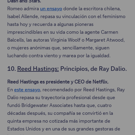
Dash and Stars.
e
.
n
Romeo admira
un ensayo
donde la escritora chilena,
a
E
u
Isabel Allende, repasa su vinculación con el feminismo
b
s
e
hasta hoy y recuerda a algunas pioneras
r
t
v
imprescindibles en su vida como la agente Carmen
i
e
a
Balcells, las autoras Virginia Woolf o Margaret Atwood,
r
e
p
o mujeres anónimas que, sencillamente, siguen
á
n
e
luchando contra viento y marea por la igualdad.
e
l
s
n
a
10.
t
Reed Hastings:
Principios, de Ray Dalio.
u
c
a
n
Reed Hastings es presidente y CEO de Netflix.
e
ñ
a
En
este ensayo
, recomendado por Reed Hastings, Ray
s
a
E
n
Dalio repasa su trayectoria profesional desde que
e
.
s
u
fundó Bridgewater Associates hasta que, cuatro
a
t
e
décadas después, su compañía se convirtió en la
b
e
v
quinta empresa no cotizada más importante de
r
e
a
Estados Unidos y en una de sus grandes gestoras de
i
n
p