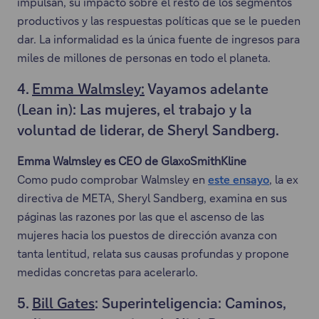
r
impulsan, su impacto sobre el resto de los segmentos
e
e
á
productivos y las respuestas políticas que se le pueden
s
e
e
dar. La informalidad es la única fuente de ingresos para
t
n
n
miles de millones de personas en todo el planeta.
a
l
u
ñ
a
4.
Emma Walmsley:
Vayamos adelante
n
a
c
(Lean in): Las mujeres, el trabajo y la
a
.
e
voluntad de liderar, de Sheryl Sandberg.
n
s
u
e
Emma Walmsley es CEO de GlaxoSmithKline
e
a
Como pudo comprobar Walmsley en
este ensayo
, la ex
v
E
b
directiva de META, Sheryl Sandberg, examina en sus
a
s
r
páginas las razones por las que el ascenso de las
p
t
i
mujeres hacia los puestos de dirección avanza con
e
e
r
tanta lentitud, relata sus causas profundas y propone
s
e
á
medidas concretas para acelerarlo.
t
n
e
a
l
5.
Bill Gates
: Superinteligencia: Caminos,
n
ñ
a