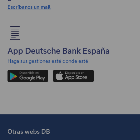
Escríbanos un mail
"
E
l
e
n
App Deutsche Bank España
l
a
Haga sus gestiones esté donde esté
c
e
a
b
r
e
e
n
Otras webs DB
u