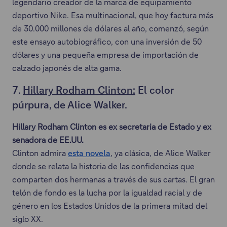
legendario creador de la marca de equipamiento
b
s
e
deportivo Nike. Esa multinacional, que hoy factura más
r
t
v
de 30.000 millones de dólares al año, comenzó, según
i
e
a
este ensayo autobiográfico, con una inversión de 50
r
e
p
dólares y una pequeña empresa de importación de
á
n
e
calzado japonés de alta gama.
e
l
s
n
a
7.
t
Hillary Rodham Clinton:
El color
u
c
a
púrpura, de Alice Walker.
n
e
ñ
a
Hillary Rodham Clinton es ex secretaria de Estado y ex
s
a
n
senadora de EE.UU.
e
.
u
Clinton admira
esta novela
, ya clásica, de Alice Walker
a
E
e
donde se relata la historia de las confidencias que
b
s
v
comparten dos hermanas a través de sus cartas. El gran
r
t
a
telón de fondo es la lucha por la igualdad racial y de
i
e
p
género en los Estados Unidos de la primera mitad del
r
e
e
siglo XX.
á
n
s