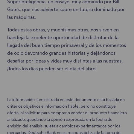
ñ
Superinteligencia, un ensayo, muy admirado por Bill
n
a
Gates, que nos advierte sobre un futuro dominado por
u
.
las máquinas.
e
v
Todas estas obras, y muchísimas otras, nos sirven en
a
bandeja la excelente oportunidad de disfrutar de la
p
llegada del buen tiempo primaveral y de los momentos
e
de ocio devorando grandes historias y dejándonos
s
desafiar por ideas y vidas muy distintas a las nuestras.
t
¡Todos los días pueden ser el día del libro!
a
ñ
a
.
La información suministrada en este documento está basada en
criterios objetivos e información fiable, pero no constituye
oferta, ni solicitud para comprar o vender el producto financiero
analizado, quedando la opinión expresada en la fecha de
emisión del análisis, sujeta a cambios experimentados por los
mercados. Deutsche Bank no se responsabiliza de la toma de