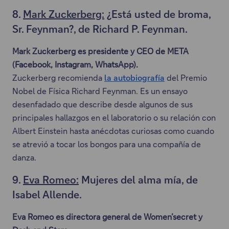
e
l
8.
t
Mark Zuckerberg:
¿Está usted de broma,
n
a
a
Sr. Feynman?, de Richard P. Feynman.
u
c
ñ
n
Mark Zuckerberg es presidente y CEO de META
e
a
a
(Facebook, Instagram, WhatsApp).
s
.
n
Zuckerberg recomienda
la autobiografía
del Premio
e
E
u
Nobel de Física Richard Feynman. Es un ensayo
a
s
e
desenfadado que describe desde algunos de sus
b
t
v
principales hallazgos en el laboratorio o su relación con
r
e
a
Albert Einstein hasta anécdotas curiosas como cuando
i
e
p
se atrevió a tocar los bongos para una compañía de
r
n
e
danza.
á
l
s
e
a
9.
t
Eva Romeo:
Mujeres del alma mía, de
n
c
a
Isabel Allende.
u
e
ñ
n
Eva Romeo es directora general de Women’secret y
s
a
a