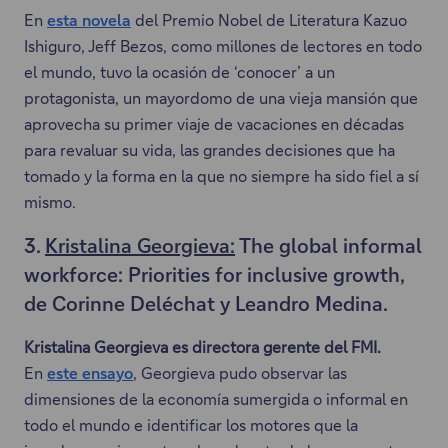
En
esta novela
del Premio Nobel de Literatura Kazuo
a
E
Ishiguro, Jeff Bezos, como millones de lectores en todo
b
s
el mundo, tuvo la ocasión de ‘conocer’ a un
r
t
protagonista, un mayordomo de una vieja mansión que
i
e
aprovecha su primer viaje de vacaciones en décadas
r
e
para revaluar su vida, las grandes decisiones que ha
á
n
tomado y la forma en la que no siempre ha sido fiel a sí
e
l
mismo.
n
a
u
c
3.
Kristalina Georgieva:
The global informal
n
e
workforce: Priorities for inclusive growth,
a
s
de Corinne Deléchat y Leandro Medina.
n
e
u
a
Kristalina Georgieva es directora gerente del FMI.
e
b
En
este ensayo
, Georgieva pudo observar las
v
E
r
dimensiones de la economía sumergida o informal en
a
s
i
todo el mundo e identificar los motores que la
p
t