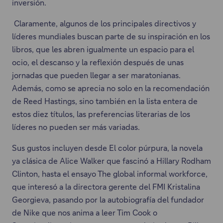
inversión.
r
l
e
á
a
Claramente, algunos de los principales directivos y
s
e
c
líderes mundiales buscan parte de su inspiración en los
t
n
e
libros, que les abren igualmente un espacio para el
a
u
s
ocio, el descanso y la reflexión después de unas
ñ
n
e
jornadas que pueden llegar a ser maratonianas.
a
a
a
Además, como se aprecia no solo en la recomendación
.
n
b
de Reed Hastings, sino también en la lista entera de
u
r
estos diez títulos, las preferencias literarias de los
e
i
líderes no pueden ser más variadas.
v
r
a
Sus gustos incluyen desde El color púrpura, la novela
á
p
ya clásica de Alice Walker que fascinó a Hillary Rodham
e
e
Clinton, hasta el ensayo The global informal workforce,
n
s
que interesó a la directora gerente del FMI Kristalina
u
t
Georgieva, pasando por la autobiografía del fundador
n
a
de Nike que nos anima a leer Tim Cook o
a