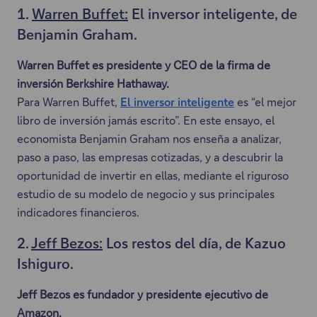
1.
Warren Buffet:
El inversor inteligente, de
Benjamin Graham.
Warren Buffet es presidente y CEO de la firma de
inversión Berkshire Hathaway.
Para Warren Buffet,
El inversor inteligente
es “el mejor
E
libro de inversión jamás escrito”. En este ensayo, el
s
economista Benjamin Graham nos enseña a analizar,
t
paso a paso, las empresas cotizadas, y a descubrir la
e
oportunidad de invertir en ellas, mediante el riguroso
e
estudio de su modelo de negocio y sus principales
n
indicadores financieros.
l
a
2.
Jeff Bezos:
Los restos del día, de Kazuo
c
Ishiguro.
e
Jeff Bezos es fundador y presidente ejecutivo de
s
Amazon.
e