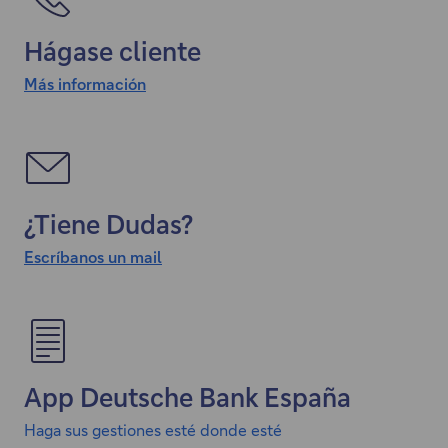
Hágase cliente
Más información
¿Tiene Dudas?
Escríbanos un mail
"
E
l
e
n
App Deutsche Bank España
l
a
Haga sus gestiones esté donde esté