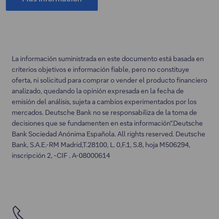
Este
enlace
se
abrirá
en
La información suministrada en este documento está basada en
una
criterios objetivos e información fiable, pero no constituye
oferta, ni solicitud para comprar o vender el producto financiero
nueva
analizado, quedando la opinión expresada en la fecha de
pestaña.
emisión del análisis, sujeta a cambios experimentados por los
mercados. Deutsche Bank no se responsabiliza de la toma de
decisiones que se fundamenten en esta información".Deutsche
Bank Sociedad Anónima Española. All rights reserved. Deutsche
Bank, S.A.E.-RM Madrid,T.28100, L. 0,F.1, S.8, hoja M506294,
inscripción 2, -CIF . A-08000614