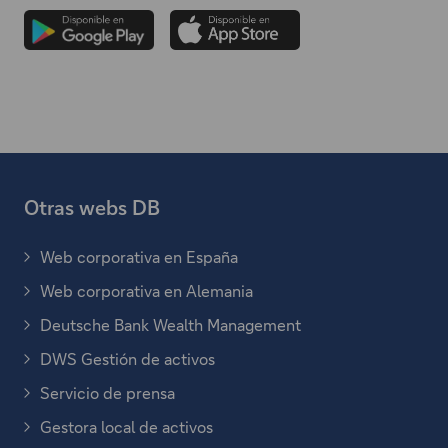
c
e
a
b
r
e
e
n
Otras webs DB
u
n
Web corporativa en España
a
E
s
v
Web corporativa en Alemania
E
t
e
s
Deutsche Bank Wealth Management
e
E
n
t
e
s
DWS Gestión de activos
e
t
E
n
t
e
s
l
Servicio de prensa
a
e
E
n
t
a
e
n
s
l
Gestora local de activos
e
c
E
n
t
a
a