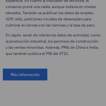
expansiva. En cuanto al indicador de servicios, el
consenso prevé una caída, aunque todavía en niveles
elevados. También se publican los datos de empleo,
ADP, Jolts, peticiones iniciales de desempleo para
culminar el viernes con las nóminas y la tasa de paro.
En Japón, serán de interés los datos de actividad, como
la producción industrial, los permisos de construcción
y las ventas minoristas. Además, PMIs de China e India,
que también publica el PIB del 4T22.
Más información
Este
enlace
se
abrirá
en