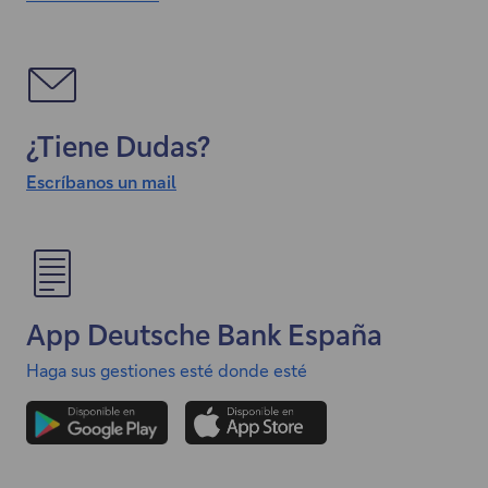
¿Tiene Dudas?
Escríbanos un mail
"
E
l
e
n
App Deutsche Bank España
l
a
Haga sus gestiones esté donde esté
c
e
a
b