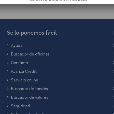
n
l
a
c
Se lo ponemos fácil
e
a
b
Ayuda
r
Buscador de oficinas
e
Contacto
e
Avanza Credit
n
u
Servicio online
n
Buscador de fondos
a
Buscador de valores
v
e
Seguridad
n