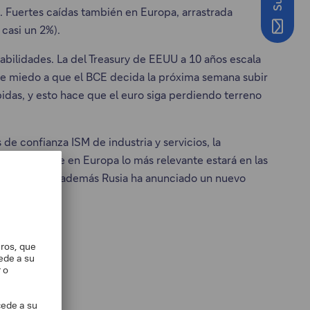
%. Fuertes caídas también en Europa, arrastrada
 casi un 2%).
abilidades. La del Treasury de EEUU a 10 años escala
nte miedo a que el BCE decida la próxima semana subir
idas, y esto hace que el euro siga perdiendo terreno
e confianza ISM de industria y servicios, la
mientras que en Europa lo más relevante estará en las
a. Esta semana además Rusia ha anunciado un nuevo