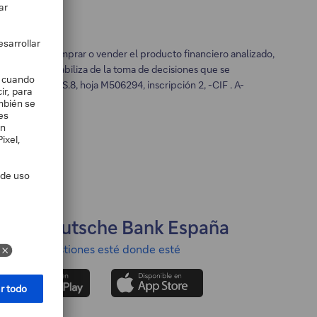
licitud para comprar o vender el producto financiero analizado,
no se responsabiliza de la toma de decisiones que se
0, L. 0,F.1, S.8, hoja M506294, inscripción 2, -CIF . A-
App Deutsche Bank España
Haga sus gestiones esté donde esté