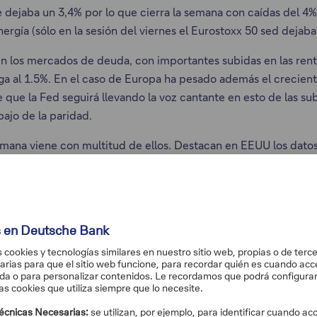
se dejaba un 3,4% por lo que cierra la semana con caídas del 4
ergía (sólo en la sesión del viernes el Eurostoxx 50 sed dejaba
en los mercados de deuda, con importantes subidas en las rent
ega al 1.5%. En el caso de Europa ha pesado además el crecie
ue la Fed seguirá llevando la voz cantante en esto de las sub
bajo de la paridad.
na viene con multitud de ellos. Destacan en EEUU los datos d
ce Board) y la cifra de creación de empleo del mes de julio, 
e la energía de nuevo disparados, se espera una cifra muy alt
rdstream 1. Mucha volatilidad a la vista.