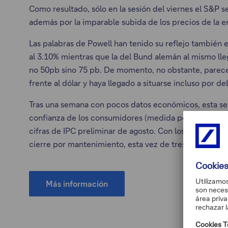
Como resultado, sólo en la sesión del viernes el S&P 
además por la imparable subida de los precios de la en
Las palabras de Powell han tenido su reflejo también 
al 3.10% mientras que la del Bund alemán al mismo ll
no 50pb sino 75 pb. De momento, no obstante, parece q
frente al dólar y haya llegado a situarse incluso por de
Tras una semana con pocos datos económicos, esta sema
confianza de los consumidores (medida por el Conferen
cifras de IPC preliminar de agosto. Con los precios d
cierre por mantenimiento, esta vez de tres días, del No
Más información
Este
enlace
se