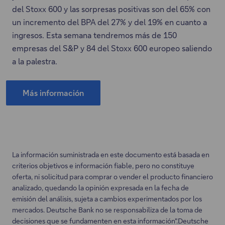
del Stoxx 600 y las sorpresas positivas son del 65% con
un incremento del BPA del 27% y del 19% en cuanto a
ingresos. Esta semana tendremos más de 150
empresas del S&P y 84 del Stoxx 600 europeo saliendo
a la palestra.
Más información
Este
enlace
se
abrirá
en
La información suministrada en este documento está basada en
una
criterios objetivos e información fiable, pero no constituye
oferta, ni solicitud para comprar o vender el producto financiero
nueva
analizado, quedando la opinión expresada en la fecha de
pestaña.
emisión del análisis, sujeta a cambios experimentados por los
mercados. Deutsche Bank no se responsabiliza de la toma de
decisiones que se fundamenten en esta información".Deutsche