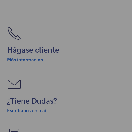
Hágase cliente
Más información
¿Tiene Dudas?
Escríbanos un mail
"
E
l