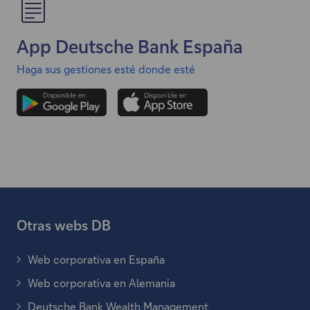
e
n
App Deutsche Bank España
l
a
Haga sus gestiones esté donde esté
c
e
a
b
r
e
e
n
Otras webs DB
u
n
Web corporativa en España
a
E
s
v
Web corporativa en Alemania
E
t
e
s
Deutsche Bank Wealth Management
e