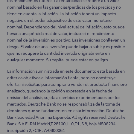
los rendimientos futuros. La rentabilidad se refiere a un valor
pestaña.
nominal basado en las ganancias/pérdidas de los precios y no
tiene en cuenta la inflación. La inflación tendrá un impacto
negativo en el poder adquisitivo de este valor monetario
nominal. Dependiendo del nivel actual de inflación, esto puede
llevar a una pérdida real de valor, incluso si el rendimiento
nominal de la inversión es positivo. Las inversiones conllevan un
riesgo. El valor de una inversión puede bajar o subir y es posible
que no recupere la cantidad invertida originalmente en
cualquier momento. Su capital puede estar en peligro.
La información suministrada en este documento está basada en
criterios objetivos e información fiable, pero no constituye
oferta, ni solicitud para comprar o vender el producto financiero
analizado, quedando la opinión expresada en la fecha de
emisión del análisis, sujeta a cambios experimentados por los
mercados. Deutsche Bank no se responsabiliza de la toma de
decisiones que se fundamenten en esta información. Deutsche
Bank Sociedad Anónima Española. All rights reserved. Deutsche
Bank, S.A.E.-RM Madrid,T.28100, L. 0,F.1, S.8, hoja M506294,
inscripción 2, -CIF . A-0800061